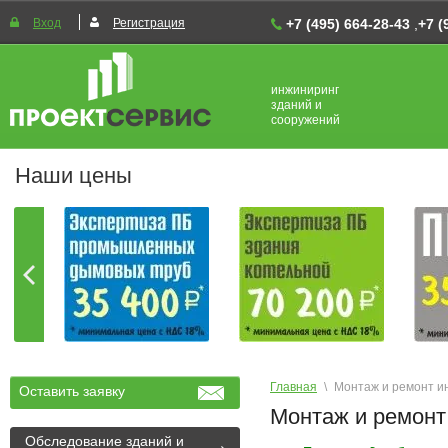
Вход
Регистрация
+7 (495) 664-28-43
,
+7 (
инжиниринг
зданий и
сооружений
Наши цены
Главная
\
Монтаж и ремонт и
Оставить заявку
Монтаж и ремонт
Обследование зданий и