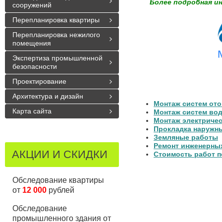
Более подробная и
сооружений
Перепланировка квартиры
Перепланировка нежилого
помещения
Экспертиза промышленной
безопасности
Проектирование
Архитектура и дизайн
Монтаж систем ото
Карта сайта
Монтаж систем вод
Монтаж электричес
Прокладка наружн
Земляные работы
Ремонт инженерных
АКЦИИ И СКИДКИ
Стоимость работ п
Обследование квартиры
от
12 000
рублей
Обследование
промышленного здания от