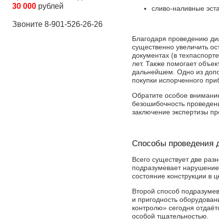
30 000
рублей
сливо-наливные эст
Звоните 8-901-526-26-26
Благодаря проведению ди
существенно увеличить ос
документах (в техпаспорте
лет. Также помогает объек
дальнейшем. Одно из доп
покупки испорченного приб
Обратите особое внимание
безошибочность проведени
заключение экспертизы п
Способы проведения 
Всего существует две раз
подразумевает нарушение 
состояние конструкции в 
Второй способ подразуме
и пригодность оборудова
контролю» сегодня отдаёт
особой тщательностью.