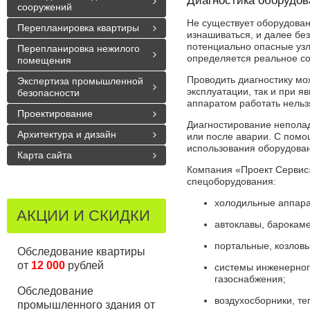
Диагностика оборудов
сооружений
Не существует оборудован
Перепланировка квартиры
изнашиваться, и далее бе
потенциально опасные узл
Перепланировка нежилого
определяется реальное со
помещения
Проводить диагностику мо
Экспертиза промышленной
эксплуатации, так и при я
безопасности
аппаратом работать нельз
Проектирование
Диагностирование неполад
Архитектура и дизайн
или после аварии. С пом
использования оборудован
Карта сайта
Компания «Проект Сервис»
спецоборудования:
холодильные аппара
АКЦИИ И СКИДКИ
автоклавы, барокаме
портальные, козловы
Обследование квартиры
от
12 000
рублей
системы инженерног
газоснабжения;
Обследование
воздухосборники, т
промышленного здания от